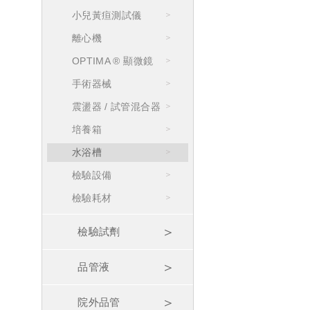
小兒黃疸測試儀
離心機
OPTIMA ® 顯微鏡
手術器械
震盪器 / 試管混合器
培養箱
水浴槽
檢驗設備
檢驗耗材
檢驗試劑
品管液
院外品管