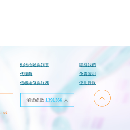
動物檢驗與飼養
聯絡我們
代理商
免責聲明
儀器維修與服務
使用條款
go to top
瀏覽總數
1391366
人
.net