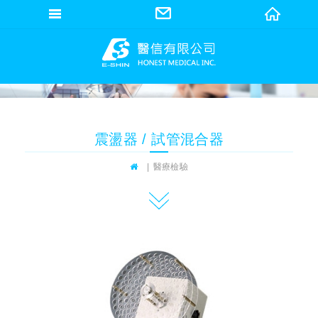
網站名稱
震盪器 / 試管混合器
醫療檢驗