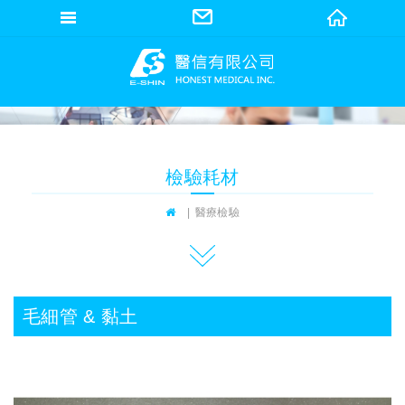
網站名稱
檢驗耗材
醫療檢驗
毛細管 & 黏土